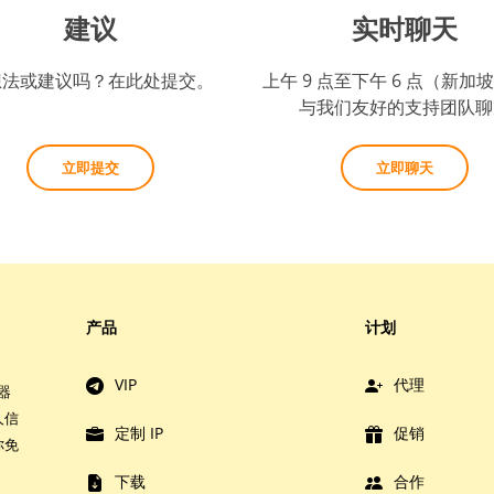
建议
实时聊天
想法或建议吗？在此处提交。
上午 9 点至下午 6 点（新加
与我们友好的支持团队聊
立即提交
立即聊天
产品
计划
VIP
代理
器
人信
定制 IP
促销
你免
下载
合作